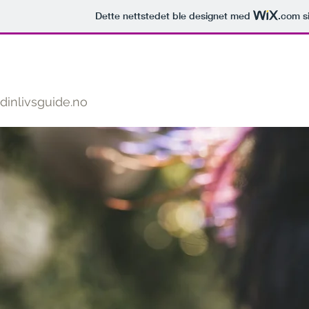
Dette nettstedet ble designet med
.com
si
dinlivsguide.no